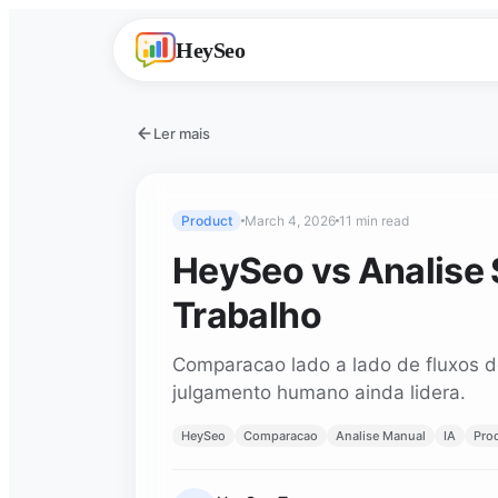
HeySeo
Ler mais
Product
March 4, 2026
11 min read
HeySeo vs Analise
Trabalho
Comparacao lado a lado de fluxos 
julgamento humano ainda lidera.
HeySeo
Comparacao
Analise Manual
IA
Pro