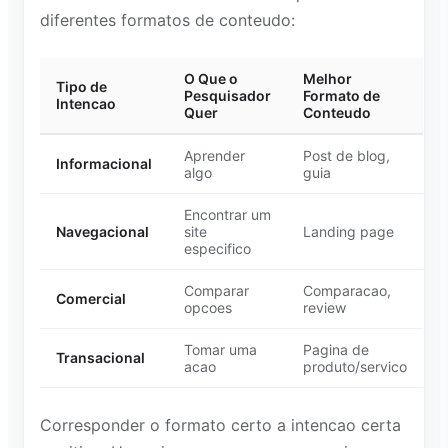
diferentes formatos de conteudo:
O Que o
Melhor
Tipo de
Pesquisador
Formato de
Intencao
Quer
Conteudo
Aprender
Post de blog,
Informacional
algo
guia
Encontrar um
Navegacional
site
Landing page
especifico
Comparar
Comparacao,
Comercial
opcoes
review
Tomar uma
Pagina de
Transacional
acao
produto/servico
Corresponder o formato certo a intencao certa