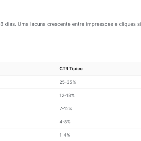
ias. Uma lacuna crescente entre impressoes e cliques si
CTR Tipico
25-35%
12-18%
7-12%
4-8%
1-4%