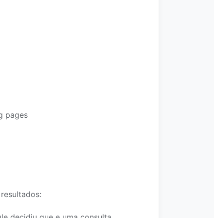
ng pages
resultados:
le decidiu que e uma consulta