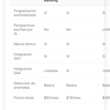
Ranking
Programacion
Si
Si
Si
automatizada
Perspectivas
escritas por
No
No
Limi
IA
Marca blanca
Si
Si
Si
Integracion
Si
Si
Si
GSC
Integracion
Limitada
Si
Limi
GA4
Deteccion de
Basica
Basica
Basi
anomalias
Precio inicial
$65/mes
$79/mes
$49